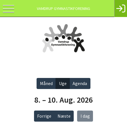
VAMDRUP GYMNASTIKFORENING
Vis alle
Måned
Uge
Agenda
8. – 10. Aug. 2026
Forrige
Næste
I dag