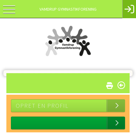
VAMDRUP GYMNASTIKFORENING
OPRET EN PROFIL