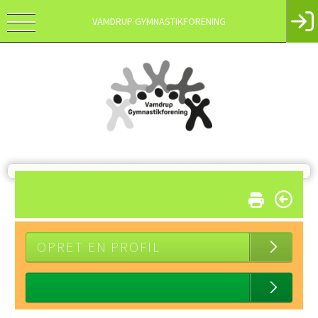
VAMDRUP GYMNASTIKFORENING
OPRET EN PROFIL