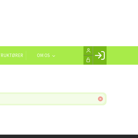
TRUKTØRER
OM OS
Facebook login
Husk mig
Glemt password
Opret profil
LOG IND