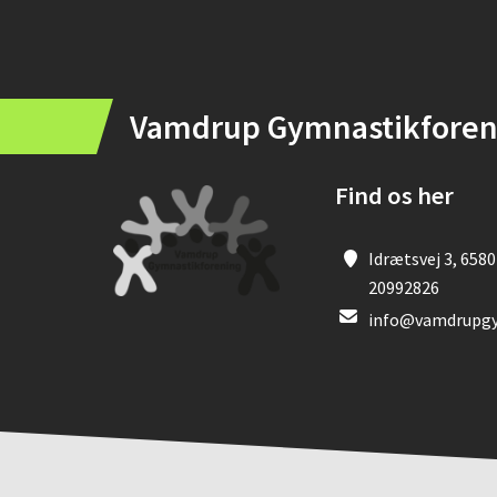
Instagram
Vamdrup Gymnastikforen
Find os her
Idrætsvej 3, 658
20992826
info@vamdrupgy